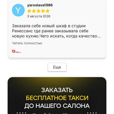
yaroslava1986
3 августа 2026
Заказала себе новый шкаф в студии
Ренессанс где ранее заказывала себе
новую кухню.Чего искать, когда качеством
вполне довольна. Служит кухня уже почти
Читать полностью
два года, нареканий нет.
Еще
ЗАКАЗАТЬ
БЕСПЛАТНОЕ ТАКСИ
ДО НАШЕГО САЛОНА