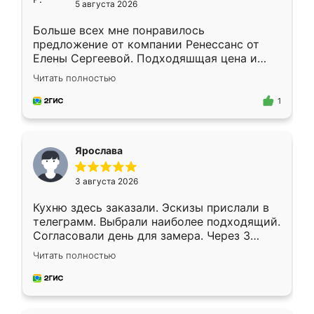
5 августа 2026
Больше всех мне понравилось
предложение от компании Ренессанс от
Елены Сергеевой. Подходяшщая цена и
короткие сроки изготовления. Приехавший
Читать полностью
для замера сотрудник Владислав
предложил по моему эскизу самый
1
подходящий вариант шкафа. Немного его
видоизменил, получилось даже лучше, чем
я хотела.
Ярослава
3 августа 2026
Кухню здесь заказали. Эскизы прислали в
телеграмм. Выбрали наиболее подходящий.
Согласовали день для замера. Через 3
недели кухня была уже готова. Остались
Читать полностью
довольны работой. Спасибо Ренессанс
мебель за качественную работу!