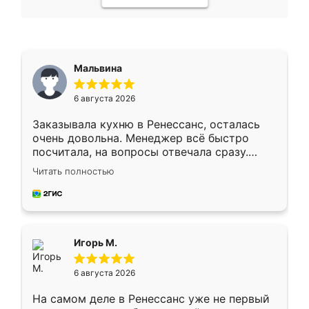
Мальвина
6 августа 2026
Заказывала кухню в Ренессанс, осталась
очень довольна. Менеджер всё быстро
посчитала, на вопросы отвечала сразу.
Замерщик приехал в субботу, подошёл к
Читать полностью
делу со всей ответственностью. Собрали
за день, ребята работали аккуратно, даже
пыли почти не было. Качество отличное,
ящики ходят плавно, ничего не скрипит.
Всё подошло как влитое.
Игорь М.
6 августа 2026
На самом деле в Ренессанс уже не первый