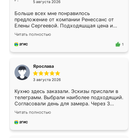
5 августа 2026
Больше всех мне понравилось
предложение от компании Ренессанс от
Елены Сергеевой. Подходяшщая цена и
короткие сроки изготовления. Приехавший
Читать полностью
для замера сотрудник Владислав
предложил по моему эскизу самый
1
подходящий вариант шкафа. Немного его
видоизменил, получилось даже лучше, чем
я хотела.
Ярослава
3 августа 2026
Кухню здесь заказали. Эскизы прислали в
телеграмм. Выбрали наиболее подходящий.
Согласовали день для замера. Через 3
недели кухня была уже готова. Остались
Читать полностью
довольны работой. Спасибо Ренессанс
мебель за качественную работу!