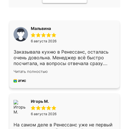
Мальвина
6 августа 2026
Заказывала кухню в Ренессанс, осталась
очень довольна. Менеджер всё быстро
посчитала, на вопросы отвечала сразу.
Замерщик приехал в субботу, подошёл к
Читать полностью
делу со всей ответственностью. Собрали
за день, ребята работали аккуратно, даже
пыли почти не было. Качество отличное,
ящики ходят плавно, ничего не скрипит.
Всё подошло как влитое.
Игорь М.
6 августа 2026
На самом деле в Ренессанс уже не первый