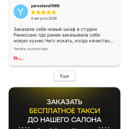
yaroslava1986
3 августа 2026
Заказала себе новый шкаф в студии
Ренессанс где ранее заказывала себе
новую кухню.Чего искать, когда качеством
вполне довольна. Служит кухня уже почти
Читать полностью
два года, нареканий нет.
Еще
ЗАКАЗАТЬ
БЕСПЛАТНОЕ ТАКСИ
ДО НАШЕГО САЛОНА