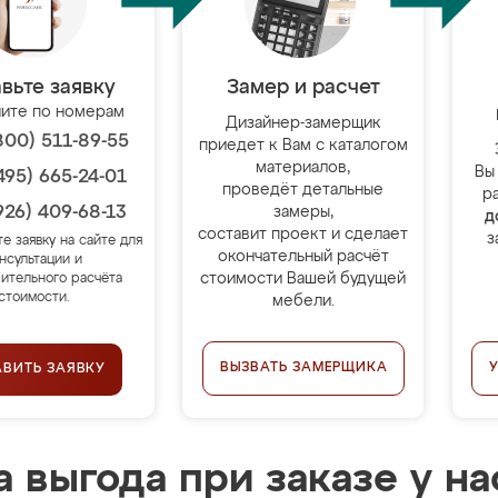
вьте заявку
Замер и расчет
ите по номерам
Дизайнер-замерщик
800) 511-89-55
приедет к Вам с каталогом
материалов,
Вы
495) 665-24-01
проведёт детальные
р
926) 409-68-13
замеры,
д
составит проект и сделает
з
те заявку на сайте для
окончательный расчёт
нсультации и
стоимости Вашей будущей
ительного расчёта
стоимости.
мебели.
ВЫЗВАТЬ ЗАМЕРЩИКА
АВИТЬ ЗАЯВКУ
 выгода при заказе у на