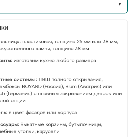
▼
ики
лешница:
пластиковая, толщина 26 мм или 38 мм;
скусственного камня, толщина 38 мм
риты:
изготовим кухню любого размера
тные системы :
ПВШ полного открывания,
ембоксы BOYARD (Россия), Blum (Австрия) или
ich (Германия) с плавным закрыванием дверок или
этой опции
ль:
в цвет фасадов или корпуса
ссуары:
Выкатные корзины, бутылочницы,
ебные уголки, карусели