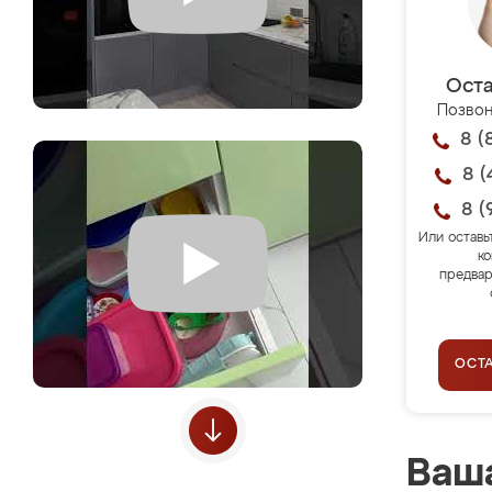
Оста
Позвон
8 (
8 (
8 (
Или оставь
ко
предвар
ОСТ
Ваша