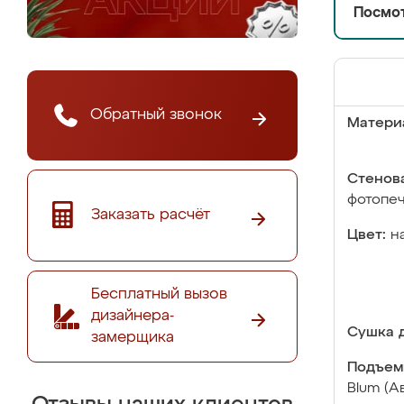
Посмот
Обратный звонок
Матери
Стенова
фотопе
Заказать расчёт
Цвет:
н
Бесплатный вызов
дизайнера-
Сушка д
замерщика
Подъем
Blum (А