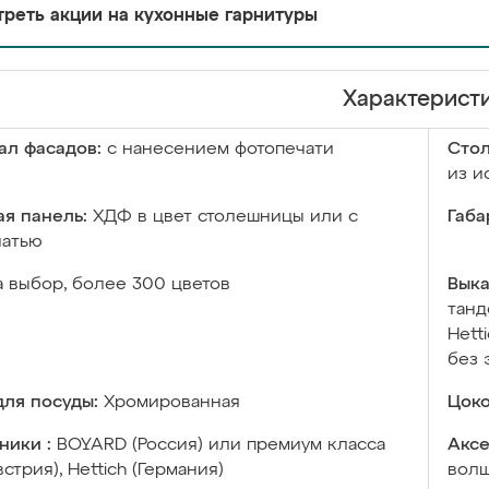
реть акции на кухонные гарнитуры
Характерист
ал фасадов:
с нанесением фотопечати
Сто
из и
я панель:
ХДФ в цвет столешницы или с
Габа
чатью
а выбор, более 300 цветов
Выка
танд
Hett
без 
ля посуды:
Хромированная
Цоко
ники :
BOYARD (Россия) или премиум класса
Аксе
встрия), Hettich (Германия)
волш