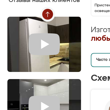
Отзывы наших клиентов
Пристен
освеще
Изго
любы
Часто 
Схе