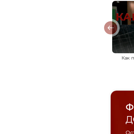
Как 
Ф
Д
Ост