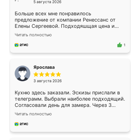
5 августа 2026
Больше всех мне понравилось
предложение от компании Ренессанс от
Елены Сергеевой. Подходяшщая цена и
короткие сроки изготовления. Приехавший
Читать полностью
для замера сотрудник Владислав
предложил по моему эскизу самый
1
подходящий вариант шкафа. Немного его
видоизменил, получилось даже лучше, чем
я хотела.
Ярослава
3 августа 2026
Кухню здесь заказали. Эскизы прислали в
телеграмм. Выбрали наиболее подходящий.
Согласовали день для замера. Через 3
недели кухня была уже готова. Остались
Читать полностью
довольны работой. Спасибо Ренессанс
мебель за качественную работу!