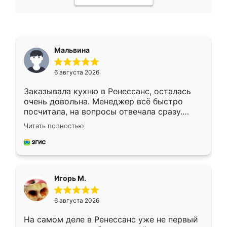
Мальвина
6 августа 2026
Заказывала кухню в Ренессанс, осталась
очень довольна. Менеджер всё быстро
посчитала, на вопросы отвечала сразу.
Замерщик приехал в субботу, подошёл к
Читать полностью
делу со всей ответственностью. Собрали
за день, ребята работали аккуратно, даже
пыли почти не было. Качество отличное,
ящики ходят плавно, ничего не скрипит.
Всё подошло как влитое.
Игорь М.
6 августа 2026
На самом деле в Ренессанс уже не первый