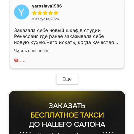
yaroslava1986
3 августа 2026
Заказала себе новый шкаф в студии
Ренессанс где ранее заказывала себе
новую кухню.Чего искать, когда качеством
вполне довольна. Служит кухня уже почти
Читать полностью
два года, нареканий нет.
Еще
ЗАКАЗАТЬ
БЕСПЛАТНОЕ ТАКСИ
ДО НАШЕГО САЛОНА