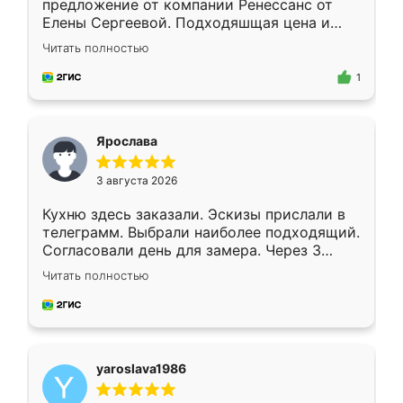
предложение от компании Ренессанс от
Елены Сергеевой. Подходяшщая цена и
короткие сроки изготовления. Приехавший
Читать полностью
для замера сотрудник Владислав
предложил по моему эскизу самый
1
подходящий вариант шкафа. Немного его
видоизменил, получилось даже лучше, чем
я хотела.
Ярослава
3 августа 2026
Кухню здесь заказали. Эскизы прислали в
телеграмм. Выбрали наиболее подходящий.
Согласовали день для замера. Через 3
недели кухня была уже готова. Остались
Читать полностью
довольны работой. Спасибо Ренессанс
мебель за качественную работу!
yaroslava1986