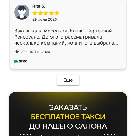
Rita S.
29 июля 2026
Заказывала мебель от Елены Сергеевой
Ренессанс. До этого рассматривала
несколько компаний, но в итоге выбрала
эту. Сначала обговорили условия, потом
Читать полностью
приехал замерщик, всё спокойно объяснил
и снял размеры. Изготовили в срок, с
доставкой тоже никаких проблем не
возникло. Сборку выполнили аккуратно,
мебель сразу встала на свое место без
Еще
каких-либо доработок. Качеством осталась
довольна, все выглядит так, как и ожидала.
ЗАКАЗАТЬ
БЕСПЛАТНОЕ ТАКСИ
ДО НАШЕГО САЛОНА