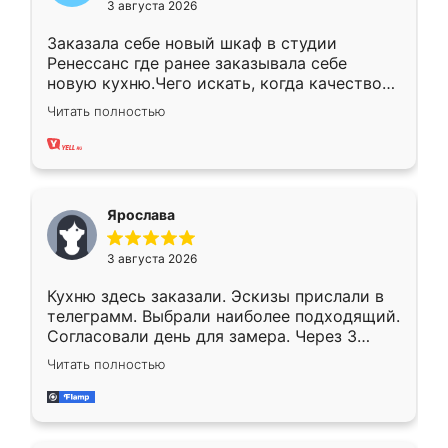
3 августа 2026
Заказала себе новый шкаф в студии
Ренессанс где ранее заказывала себе
новую кухню.Чего искать, когда качеством
вполне довольна. Служит кухня уже почти
Читать полностью
два года, нареканий нет.
Ярослава
3 августа 2026
Кухню здесь заказали. Эскизы прислали в
телеграмм. Выбрали наиболее подходящий.
Согласовали день для замера. Через 3
недели кухня была уже готова. Остались
Читать полностью
довольны работой. Спасибо Ренессанс
мебель за качественную работу!