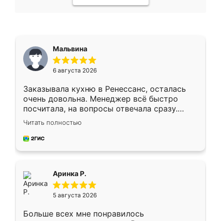
Мальвина
6 августа 2026
Заказывала кухню в Ренессанс, осталась
очень довольна. Менеджер всё быстро
посчитала, на вопросы отвечала сразу.
Замерщик приехал в субботу, подошёл к
Читать полностью
делу со всей ответственностью. Собрали
за день, ребята работали аккуратно, даже
пыли почти не было. Качество отличное,
ящики ходят плавно, ничего не скрипит.
Всё подошло как влитое.
Аринка Р.
5 августа 2026
Больше всех мне понравилось