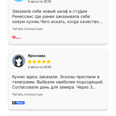
3 августа 2026
Заказала себе новый шкаф в студии
Ренессанс где ранее заказывала себе
новую кухню.Чего искать, когда качеством
вполне довольна. Служит кухня уже почти
Читать полностью
два года, нареканий нет.
Ярослава
3 августа 2026
Кухню здесь заказали. Эскизы прислали в
телеграмм. Выбрали наиболее подходящий.
Согласовали день для замера. Через 3
недели кухня была уже готова. Остались
Читать полностью
довольны работой. Спасибо Ренессанс
мебель за качественную работу!