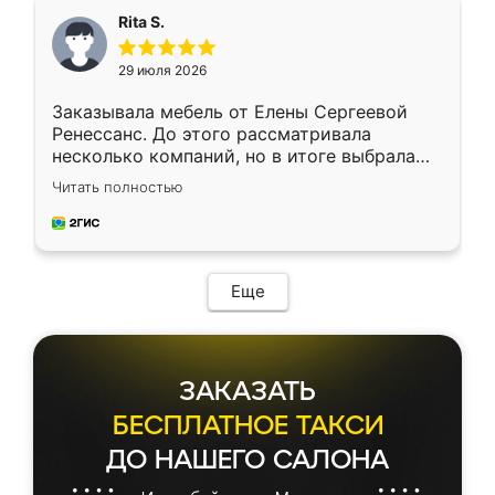
Rita S.
29 июля 2026
Заказывала мебель от Елены Сергеевой
Ренессанс. До этого рассматривала
несколько компаний, но в итоге выбрала
эту. Сначала обговорили условия, потом
Читать полностью
приехал замерщик, всё спокойно объяснил
и снял размеры. Изготовили в срок, с
доставкой тоже никаких проблем не
возникло. Сборку выполнили аккуратно,
мебель сразу встала на свое место без
Еще
каких-либо доработок. Качеством осталась
довольна, все выглядит так, как и ожидала.
ЗАКАЗАТЬ
БЕСПЛАТНОЕ ТАКСИ
ДО НАШЕГО САЛОНА