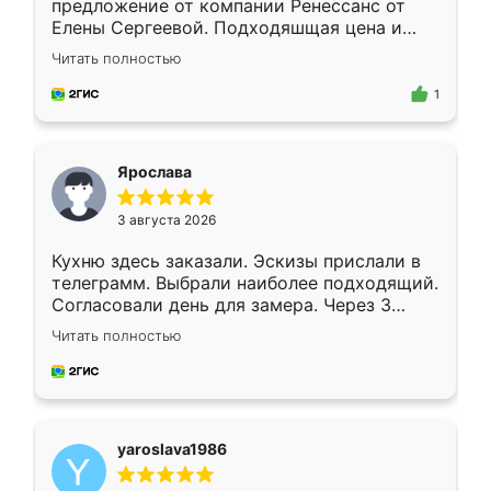
предложение от компании Ренессанс от
Елены Сергеевой. Подходяшщая цена и
короткие сроки изготовления. Приехавший
Читать полностью
для замера сотрудник Владислав
предложил по моему эскизу самый
1
подходящий вариант шкафа. Немного его
видоизменил, получилось даже лучше, чем
я хотела.
Ярослава
3 августа 2026
Кухню здесь заказали. Эскизы прислали в
телеграмм. Выбрали наиболее подходящий.
Согласовали день для замера. Через 3
недели кухня была уже готова. Остались
Читать полностью
довольны работой. Спасибо Ренессанс
мебель за качественную работу!
yaroslava1986