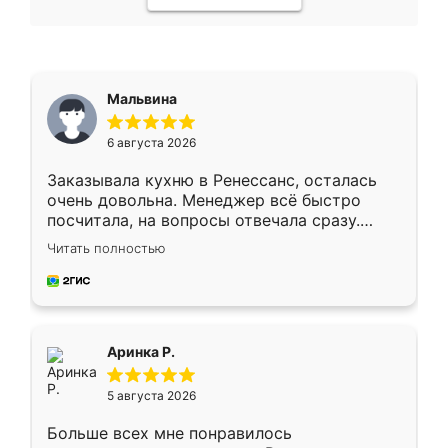
Мальвина
6 августа 2026
Заказывала кухню в Ренессанс, осталась
очень довольна. Менеджер всё быстро
посчитала, на вопросы отвечала сразу.
Замерщик приехал в субботу, подошёл к
Читать полностью
делу со всей ответственностью. Собрали
за день, ребята работали аккуратно, даже
пыли почти не было. Качество отличное,
ящики ходят плавно, ничего не скрипит.
Всё подошло как влитое.
Аринка Р.
5 августа 2026
Больше всех мне понравилось