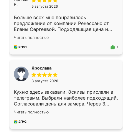
5 августа 2026
Больше всех мне понравилось
предложение от компании Ренессанс от
Елены Сергеевой. Подходяшщая цена и
короткие сроки изготовления. Приехавший
Читать полностью
для замера сотрудник Владислав
предложил по моему эскизу самый
1
подходящий вариант шкафа. Немного его
видоизменил, получилось даже лучше, чем
я хотела.
Ярослава
3 августа 2026
Кухню здесь заказали. Эскизы прислали в
телеграмм. Выбрали наиболее подходящий.
Согласовали день для замера. Через 3
недели кухня была уже готова. Остались
Читать полностью
довольны работой. Спасибо Ренессанс
мебель за качественную работу!