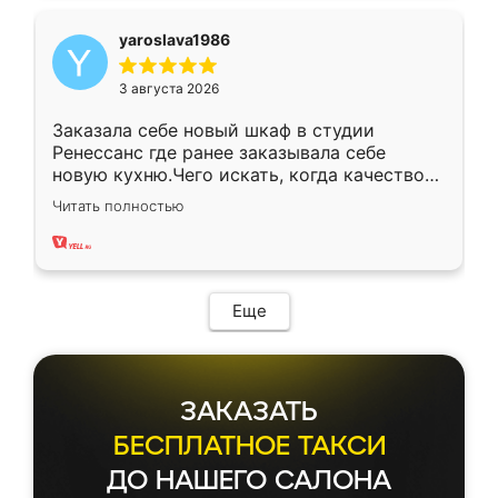
yaroslava1986
3 августа 2026
Заказала себе новый шкаф в студии
Ренессанс где ранее заказывала себе
новую кухню.Чего искать, когда качеством
вполне довольна. Служит кухня уже почти
Читать полностью
два года, нареканий нет.
Еще
ЗАКАЗАТЬ
БЕСПЛАТНОЕ ТАКСИ
ДО НАШЕГО САЛОНА