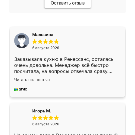
Оставить отзыв
Мальвина
6 августа 2026
Заказывала кухню в Ренессанс, осталась
очень довольна. Менеджер всё быстро
посчитала, на вопросы отвечала сразу.
Замерщик приехал в субботу, подошёл к
Читать полностью
делу со всей ответственностью. Собрали
за день, ребята работали аккуратно, даже
пыли почти не было. Качество отличное,
ящики ходят плавно, ничего не скрипит.
Всё подошло как влитое.
Игорь М.
6 августа 2026