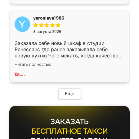
yaroslava1986
3 августа 2026
Заказала себе новый шкаф в студии
Ренессанс где ранее заказывала себе
новую кухню.Чего искать, когда качеством
вполне довольна. Служит кухня уже почти
Читать полностью
два года, нареканий нет.
Еще
ЗАКАЗАТЬ
БЕСПЛАТНОЕ ТАКСИ