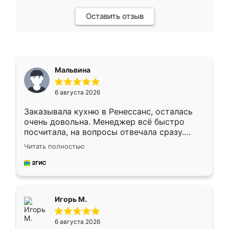
Оставить отзыв
Мальвина
6 августа 2026
Заказывала кухню в Ренессанс, осталась
очень довольна. Менеджер всё быстро
посчитала, на вопросы отвечала сразу.
Замерщик приехал в субботу, подошёл к
Читать полностью
делу со всей ответственностью. Собрали
за день, ребята работали аккуратно, даже
пыли почти не было. Качество отличное,
ящики ходят плавно, ничего не скрипит.
Всё подошло как влитое.
Игорь М.
6 августа 2026