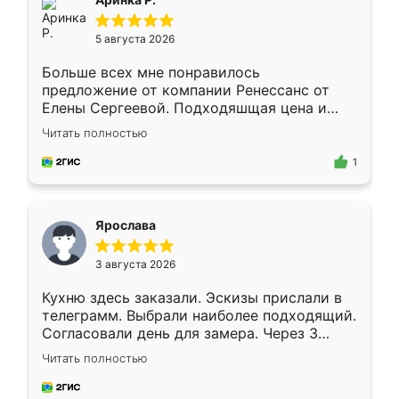
5 августа 2026
Больше всех мне понравилось
предложение от компании Ренессанс от
Елены Сергеевой. Подходяшщая цена и
короткие сроки изготовления. Приехавший
Читать полностью
для замера сотрудник Владислав
предложил по моему эскизу самый
1
подходящий вариант шкафа. Немного его
видоизменил, получилось даже лучше, чем
я хотела.
Ярослава
3 августа 2026
Кухню здесь заказали. Эскизы прислали в
телеграмм. Выбрали наиболее подходящий.
Согласовали день для замера. Через 3
недели кухня была уже готова. Остались
Читать полностью
довольны работой. Спасибо Ренессанс
мебель за качественную работу!