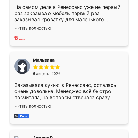
На самом деле в Ренессанс уже не первый
раз заказываю мебель первый раз
заказывал кроватку для маленького
ребёнка при его рождении ,во второй раз
Читать полностью
заказал шкаф-купе. По качеству очень
хорошее сборка достаточно быстрая,
также адекватные цены. До этого
сравнивал с разными конкурентами в этом
сегменте ,выбор у конкурентов куда
Мальвина
меньше, здесь же он более разнообразный.
Мне нравится ,если что-то потребуется из
6 августа 2026
мебели буду заказывать только здесь.
Заказывала кухню в Ренессанс, осталась
очень довольна. Менеджер всё быстро
посчитала, на вопросы отвечала сразу.
Замерщик приехал в субботу, подошёл к
Читать полностью
делу со всей ответственностью. Собрали
за день, ребята работали аккуратно, даже
пыли почти не было. Качество отличное,
ящики ходят плавно, ничего не скрипит.
Всё подошло как влитое.
Аринка Р.