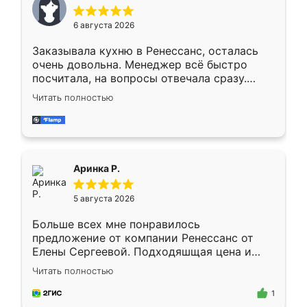
меньше, здесь же он более разнообразный.
Мне нравится ,если что-то потребуется из
6 августа 2026
мебели буду заказывать только здесь.
Заказывала кухню в Ренессанс, осталась
очень довольна. Менеджер всё быстро
посчитала, на вопросы отвечала сразу.
Замерщик приехал в субботу, подошёл к
Читать полностью
делу со всей ответственностью. Собрали
за день, ребята работали аккуратно, даже
пыли почти не было. Качество отличное,
ящики ходят плавно, ничего не скрипит.
Всё подошло как влитое.
Аринка Р.
5 августа 2026
Больше всех мне понравилось
предложение от компании Ренессанс от
Елены Сергеевой. Подходяшщая цена и
короткие сроки изготовления. Приехавший
Читать полностью
для замера сотрудник Владислав
предложил по моему эскизу самый
1
подходящий вариант шкафа. Немного его