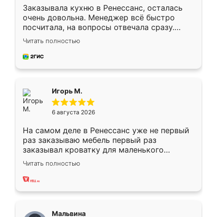
Заказывала кухню в Ренессанс, осталась
очень довольна. Менеджер всё быстро
посчитала, на вопросы отвечала сразу.
Замерщик приехал в субботу, подошёл к
Читать полностью
делу со всей ответственностью. Собрали
за день, ребята работали аккуратно, даже
пыли почти не было. Качество отличное,
ящики ходят плавно, ничего не скрипит.
Всё подошло как влитое.
Игорь М.
6 августа 2026
На самом деле в Ренессанс уже не первый
раз заказываю мебель первый раз
заказывал кроватку для маленького
ребёнка при его рождении ,во второй раз
Читать полностью
заказал шкаф-купе. По качеству очень
хорошее сборка достаточно быстрая,
также адекватные цены. До этого
сравнивал с разными конкурентами в этом
сегменте ,выбор у конкурентов куда
Мальвина