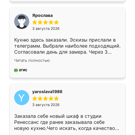
видоизменил, получилось даже лучше, чем
я хотела.
Ярослава
3 августа 2026
Кухню здесь заказали. Эскизы прислали в
телеграмм. Выбрали наиболее подходящий.
Согласовали день для замера. Через 3
недели кухня была уже готова. Остались
Читать полностью
довольны работой. Спасибо Ренессанс
мебель за качественную работу!
yaroslava1986
3 августа 2026
Заказала себе новый шкаф в студии
Ренессанс где ранее заказывала себе
новую кухню.Чего искать, когда качеством
вполне довольна. Служит кухня уже почти