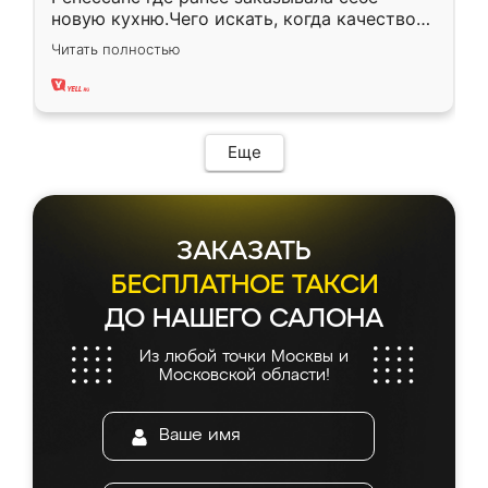
новую кухню.Чего искать, когда качеством
вполне довольна. Служит кухня уже почти
Читать полностью
два года, нареканий нет.
Еще
ЗАКАЗАТЬ
БЕСПЛАТНОЕ ТАКСИ
ДО НАШЕГО САЛОНА
Из любой точки Москвы и
Московской области!