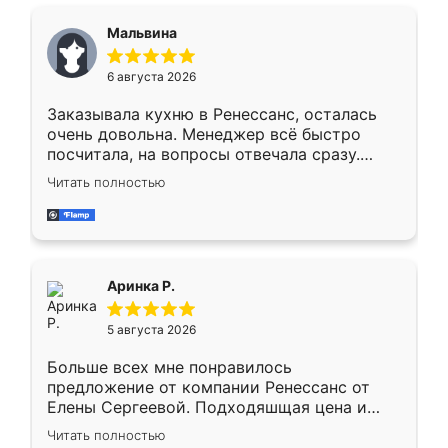
сравнивал с разными конкурентами в этом
сегменте ,выбор у конкурентов куда
Мальвина
меньше, здесь же он более разнообразный.
Мне нравится ,если что-то потребуется из
6 августа 2026
мебели буду заказывать только здесь.
Заказывала кухню в Ренессанс, осталась
очень довольна. Менеджер всё быстро
посчитала, на вопросы отвечала сразу.
Замерщик приехал в субботу, подошёл к
Читать полностью
делу со всей ответственностью. Собрали
за день, ребята работали аккуратно, даже
пыли почти не было. Качество отличное,
ящики ходят плавно, ничего не скрипит.
Всё подошло как влитое.
Аринка Р.
5 августа 2026
Больше всех мне понравилось
предложение от компании Ренессанс от
Елены Сергеевой. Подходяшщая цена и
короткие сроки изготовления. Приехавший
Читать полностью
для замера сотрудник Владислав