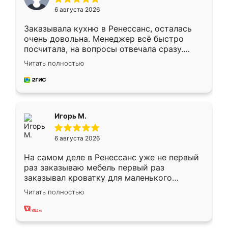
6 августа 2026
Заказывала кухню в Ренессанс, осталась
очень довольна. Менеджер всё быстро
посчитала, на вопросы отвечала сразу.
Замерщик приехал в субботу, подошёл к
Читать полностью
делу со всей ответственностью. Собрали
за день, ребята работали аккуратно, даже
пыли почти не было. Качество отличное,
ящики ходят плавно, ничего не скрипит.
Всё подошло как влитое.
Игорь М.
6 августа 2026
На самом деле в Ренессанс уже не первый
раз заказываю мебель первый раз
заказывал кроватку для маленького
ребёнка при его рождении ,во второй раз
Читать полностью
заказал шкаф-купе. По качеству очень
хорошее сборка достаточно быстрая,
также адекватные цены. До этого