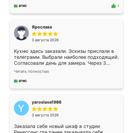
предложил по моему эскизу самый
1
подходящий вариант шкафа. Немного его
видоизменил, получилось даже лучше, чем
я хотела.
Ярослава
3 августа 2026
Кухню здесь заказали. Эскизы прислали в
телеграмм. Выбрали наиболее подходящий.
Согласовали день для замера. Через 3
недели кухня была уже готова. Остались
Читать полностью
довольны работой. Спасибо Ренессанс
мебель за качественную работу!
yaroslava1986
3 августа 2026
Заказала себе новый шкаф в студии
Ренессанс где ранее заказывала себе