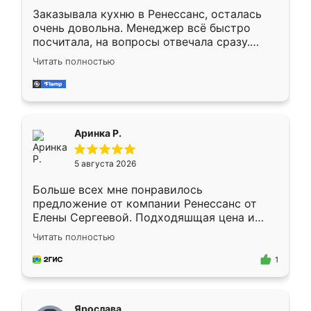
Заказывала кухню в Ренессанс, осталась
очень довольна. Менеджер всё быстро
посчитала, на вопросы отвечала сразу.
Замерщик приехал в субботу, подошёл к
Читать полностью
делу со всей ответственностью. Собрали
за день, ребята работали аккуратно, даже
пыли почти не было. Качество отличное,
ящики ходят плавно, ничего не скрипит.
Всё подошло как влитое.
Аринка Р.
5 августа 2026
Больше всех мне понравилось
предложение от компании Ренессанс от
Елены Сергеевой. Подходяшщая цена и
короткие сроки изготовления. Приехавший
Читать полностью
для замера сотрудник Владислав
предложил по моему эскизу самый
1
подходящий вариант шкафа. Немного его
видоизменил, получилось даже лучше, чем
я хотела.
Ярослава