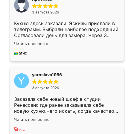
3 августа 2026
Кухню здесь заказали. Эскизы прислали в
телеграмм. Выбрали наиболее подходящий.
Согласовали день для замера. Через 3
недели кухня была уже готова. Остались
Читать полностью
довольны работой. Спасибо Ренессанс
мебель за качественную работу!
yaroslava1986
3 августа 2026
Заказала себе новый шкаф в студии
Ренессанс где ранее заказывала себе
новую кухню.Чего искать, когда качеством
вполне довольна. Служит кухня уже почти
Читать полностью
два года, нареканий нет.