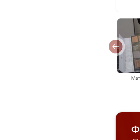
Мат
Ф