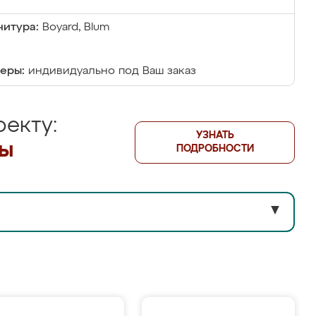
итура:
Boyard, Blum
еры:
индивидуально под Ваш заказ
екту:
УЗНАТЬ
лы
ПОДРОБНОСТИ
▼