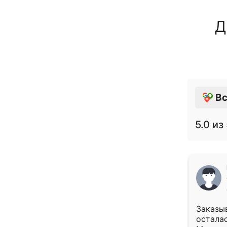
Д
Вс
5.0
из 
Заказыв
осталас