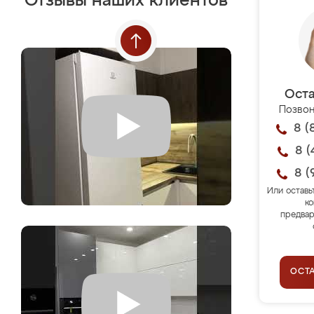
Отзывы наших клиентов
Оста
Позвон
8 (
8 (
8 (
Или оставь
ко
предвар
ОСТ