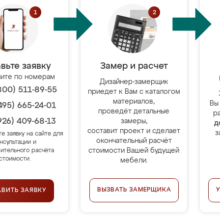
вьте заявку
Замер и расчет
ите по номерам
Дизайнер-замерщик
800) 511-89-55
приедет к Вам с каталогом
материалов,
Вы
495) 665-24-01
проведёт детальные
р
926) 409-68-13
замеры,
д
составит проект и сделает
з
те заявку на сайте для
окончательный расчёт
нсультации и
стоимости Вашей будущей
ительного расчёта
стоимости.
мебели.
ВЫЗВАТЬ ЗАМЕРЩИКА
АВИТЬ ЗАЯВКУ