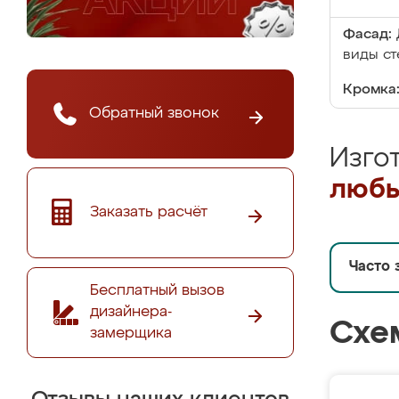
Фасад:
виды ст
Кромка
Обратный звонок
Изго
любы
Заказать расчёт
Часто 
Бесплатный вызов
дизайнера-
Схе
замерщика