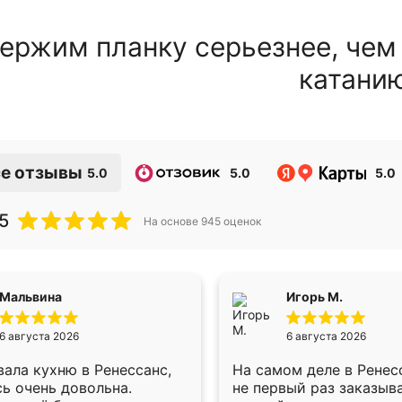
ержим планку серьезнее, чем
катани
е отзывы
5.0
5.0
5.0
5
На основе
945
оценок
Мальвина
Игорь М.
6 августа 2026
6 августа 2026
ала кухню в Ренессанс,
На самом деле в Ренес
ь очень довольна.
не первый раз заказыв