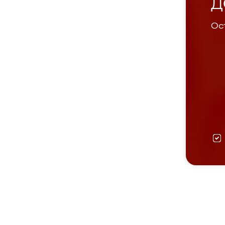
Д
Ост