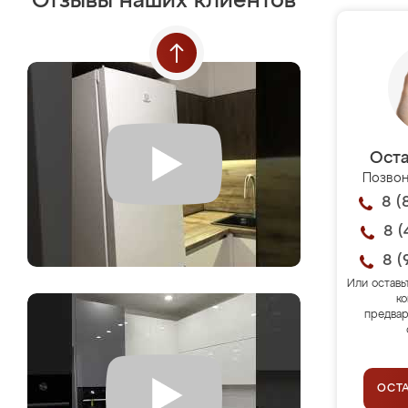
Отзывы наших клиентов
Оста
Позвон
8 (
8 (
8 (
Или оставь
ко
предвар
ОСТ