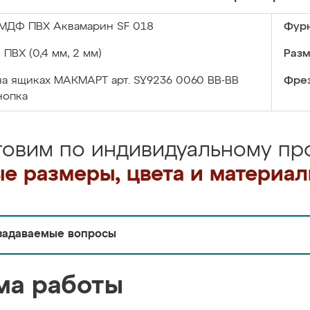
МДФ ПВХ Аквамарин SF 018
Фурн
:
ПВХ (0,4 мм, 2 мм)
Разм
на ящиках МАКМАРТ арт. SY9236 0060 ВВ-ВВ
Фрез
нопка
товим по индивидуальному про
е размеры, цвета и материа
задаваемые вопросы
ма работы