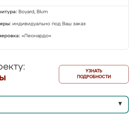
итура:
Boyard, Blum
еры:
индивидуально под Ваш заказ
еровка:
«Леонардо»
екту:
УЗНАТЬ
лы
ПОДРОБНОСТИ
▼