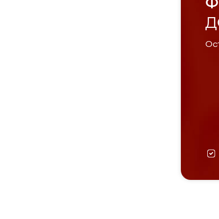
Ф
Д
Ост