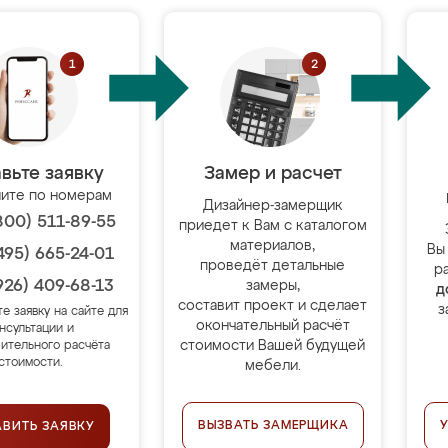
вьте заявку
Замер и расчет
ите по номерам
Дизайнер-замерщик
800) 511-89-55
приедет к Вам с каталогом
материалов,
Вы
495) 665-24-01
проведёт детальные
р
926) 409-68-13
замеры,
д
составит проект и сделает
з
те заявку на сайте для
окончательный расчёт
нсультации и
стоимости Вашей будущей
ительного расчёта
стоимости.
мебели.
ВЫЗВАТЬ ЗАМЕРЩИКА
АВИТЬ ЗАЯВКУ