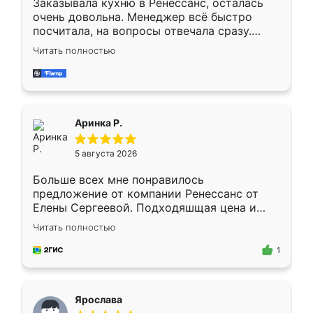
Заказывала кухню в Ренессанс, осталась
очень довольна. Менеджер всё быстро
посчитала, на вопросы отвечала сразу.
Замерщик приехал в субботу, подошёл к
Читать полностью
делу со всей ответственностью. Собрали
за день, ребята работали аккуратно, даже
пыли почти не было. Качество отличное,
ящики ходят плавно, ничего не скрипит.
Всё подошло как влитое.
Аринка Р.
5 августа 2026
Больше всех мне понравилось
предложение от компании Ренессанс от
Елены Сергеевой. Подходяшщая цена и
короткие сроки изготовления. Приехавший
Читать полностью
для замера сотрудник Владислав
предложил по моему эскизу самый
1
подходящий вариант шкафа. Немного его
видоизменил, получилось даже лучше, чем
я хотела.
Ярослава