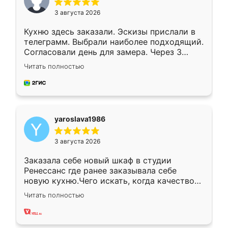
3 августа 2026
Кухню здесь заказали. Эскизы прислали в
телеграмм. Выбрали наиболее подходящий.
Согласовали день для замера. Через 3
недели кухня была уже готова. Остались
Читать полностью
довольны работой. Спасибо Ренессанс
мебель за качественную работу!
yaroslava1986
3 августа 2026
Заказала себе новый шкаф в студии
Ренессанс где ранее заказывала себе
новую кухню.Чего искать, когда качеством
вполне довольна. Служит кухня уже почти
Читать полностью
два года, нареканий нет.