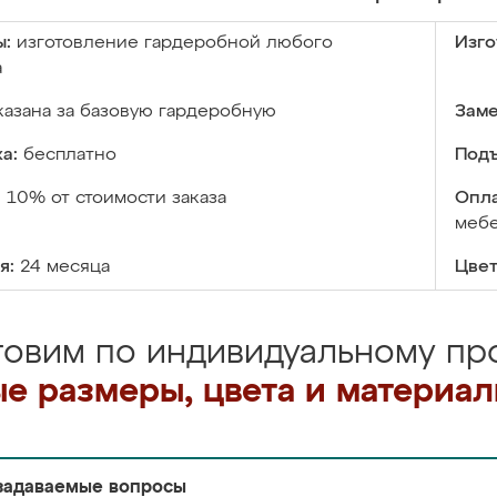
ы:
изготовление гардеробной любого
Изго
а
казана за базовую гардеробную
Заме
а:
бесплатно
Подъ
:
10% от стоимости заказа
Опла
меб
я:
24 месяца
Цвет
товим по индивидуальному про
е размеры, цвета и материа
задаваемые вопросы