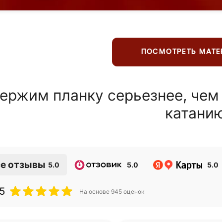
ПОСМОТРЕТЬ МАТ
ержим планку серьезнее, чем
катани
е отзывы
5.0
5.0
5.0
5
На основе
945
оценок