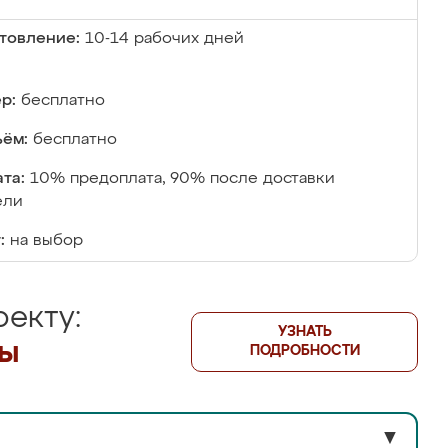
товление:
10-14 рабочих дней
р:
бесплатно
ём:
бесплатно
та:
10% предоплата, 90% после доставки
ели
:
на выбор
екту:
УЗНАТЬ
лы
ПОДРОБНОСТИ
▼