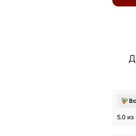
Д
Вс
5.0
из 