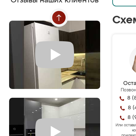
Отзывы наших клиентов
Схе
Оста
Позвон
8 (
8 (
8 (
Или оставь
ко
предвар