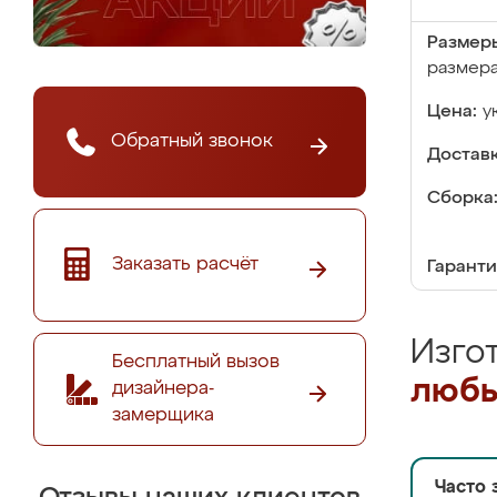
Размер
размер
Цена:
у
Обратный звонок
Доставк
Сборка
Заказать расчёт
Гаранти
Изго
Бесплатный вызов
любы
дизайнера-
замерщика
Часто 