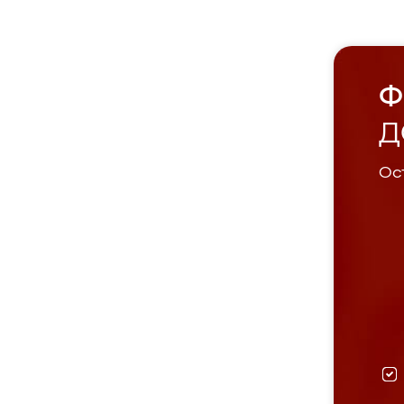
Ф
Д
Ост