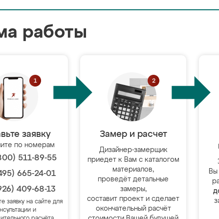
ма работы
вьте заявку
Замер и расчет
ите по номерам
Дизайнер-замерщик
800) 511-89-55
приедет к Вам с каталогом
материалов,
Вы
495) 665-24-01
проведёт детальные
р
926) 409-68-13
замеры,
д
составит проект и сделает
з
те заявку на сайте для
окончательный расчёт
нсультации и
стоимости Вашей будущей
ительного расчёта