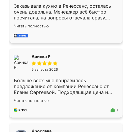
Заказывала кухню в Ренессанс, осталась
очень довольна. Менеджер всё быстро
посчитала, на вопросы отвечала сразу.
Замерщик приехал в субботу, подошёл к
Читать полностью
делу со всей ответственностью. Собрали
за день, ребята работали аккуратно, даже
пыли почти не было. Качество отличное,
ящики ходят плавно, ничего не скрипит.
Всё подошло как влитое.
Аринка Р.
5 августа 2026
Больше всех мне понравилось
предложение от компании Ренессанс от
Елены Сергеевой. Подходяшщая цена и
короткие сроки изготовления. Приехавший
Читать полностью
для замера сотрудник Владислав
предложил по моему эскизу самый
1
подходящий вариант шкафа. Немного его
видоизменил, получилось даже лучше, чем
я хотела.
Ярослава