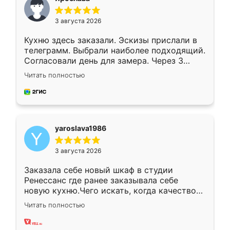
3 августа 2026
Кухню здесь заказали. Эскизы прислали в
телеграмм. Выбрали наиболее подходящий.
Согласовали день для замера. Через 3
недели кухня была уже готова. Остались
Читать полностью
довольны работой. Спасибо Ренессанс
мебель за качественную работу!
yaroslava1986
3 августа 2026
Заказала себе новый шкаф в студии
Ренессанс где ранее заказывала себе
новую кухню.Чего искать, когда качеством
вполне довольна. Служит кухня уже почти
Читать полностью
два года, нареканий нет.