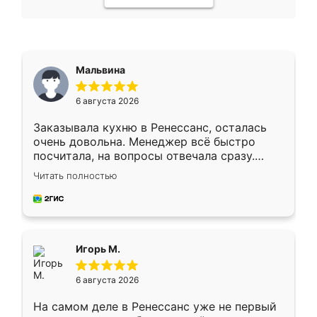
Мальвина
6 августа 2026
Заказывала кухню в Ренессанс, осталась
очень довольна. Менеджер всё быстро
посчитала, на вопросы отвечала сразу.
Замерщик приехал в субботу, подошёл к
Читать полностью
делу со всей ответственностью. Собрали
за день, ребята работали аккуратно, даже
пыли почти не было. Качество отличное,
ящики ходят плавно, ничего не скрипит.
Всё подошло как влитое.
Игорь М.
6 августа 2026
На самом деле в Ренессанс уже не первый