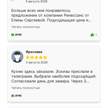
5 августа 2026
Больше всех мне понравилось
предложение от компании Ренессанс от
Елены Сергеевой. Подходяшщая цена и
короткие сроки изготовления. Приехавший
Читать полностью
для замера сотрудник Владислав
предложил по моему эскизу самый
1
подходящий вариант шкафа. Немного его
видоизменил, получилось даже лучше, чем
я хотела.
Ярослава
3 августа 2026
Кухню здесь заказали. Эскизы прислали в
телеграмм. Выбрали наиболее подходящий.
Согласовали день для замера. Через 3
недели кухня была уже готова. Остались
Читать полностью
довольны работой. Спасибо Ренессанс
мебель за качественную работу!