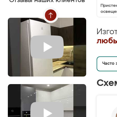
Отзывы наших клиентов
Пристен
освеще
Изго
любы
Часто 
Схе