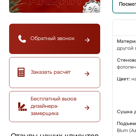
Посмот
Обратный звонок
Матери
другой 
Стенова
фотопе
Заказать расчёт
Цвет:
н
Бесплатный вызов
дизайнера-
Сушка д
замерщика
Подъем
Blum (А