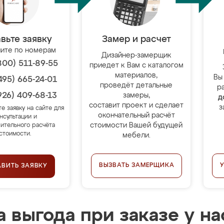
вьте заявку
Замер и расчет
ите по номерам
Дизайнер-замерщик
800) 511-89-55
приедет к Вам с каталогом
материалов,
Вы
495) 665-24-01
проведёт детальные
р
926) 409-68-13
замеры,
д
составит проект и сделает
з
те заявку на сайте для
окончательный расчёт
нсультации и
стоимости Вашей будущей
ительного расчёта
стоимости.
мебели.
ВЫЗВАТЬ ЗАМЕРЩИКА
АВИТЬ ЗАЯВКУ
 выгода при заказе у на