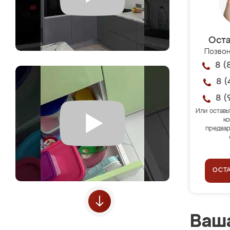
Оста
Позвон
8 (
8 (
8 (
Или оставь
ко
предвар
ОСТ
Ваша