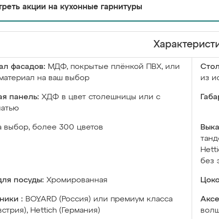
реть акции на кухонные гарнитуры
Характерист
ал фасадов:
МДФ, покрытые плёнкой ПВХ, или
Сто
материал на ваш выбор
из и
я панель:
ХДФ в цвет столешницы или с
Габа
чатью
а выбор, более 300 цветов
Выка
танд
Hett
без 
ля посуды:
Хромированная
Цоко
ники :
BOYARD (Россия) или премиум класса
Аксе
встрия), Hettich (Германия)
волш