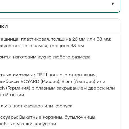
▼
ики
лешница:
пластиковая, толщина 26 мм или 38 мм;
скусственного камня, толщина 38 мм
риты:
изготовим кухню любого размера
тные системы :
ПВШ полного открывания,
ембоксы BOYARD (Россия), Blum (Австрия) или
ich (Германия) с плавным закрыванием дверок или
этой опции
ль:
в цвет фасадов или корпуса
ссуары:
Выкатные корзины, бутылочницы,
ебные уголки, карусели