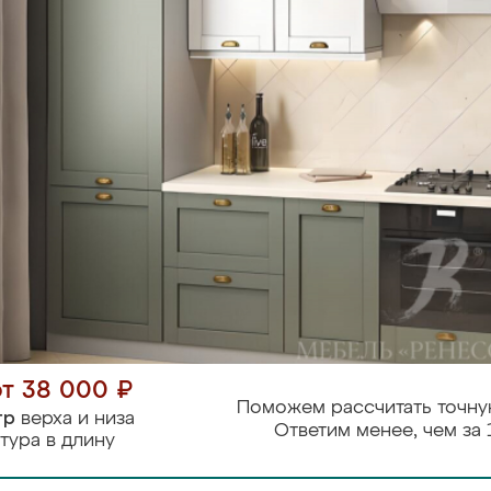
от 38 000 ₽
Поможем рассчитать точну
тр
верха и низа
Ответим менее, чем за 
тура в длину