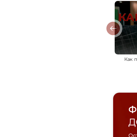
Как 
Ф
Д
Ост