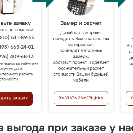
вьте заявку
Замер и расчет
ите по номерам
Дизайнер-замерщик
800) 511-89-55
приедет к Вам с каталогом
материалов,
Вы
495) 665-24-01
проведёт детальные
р
926) 409-68-13
замеры,
д
составит проект и сделает
з
те заявку на сайте для
окончательный расчёт
нсультации и
стоимости Вашей будущей
ительного расчёта
стоимости.
мебели.
ВЫЗВАТЬ ЗАМЕРЩИКА
АВИТЬ ЗАЯВКУ
 выгода при заказе у на