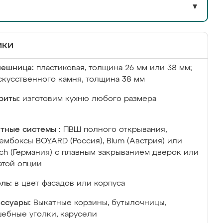
▼
ики
лешница:
пластиковая, толщина 26 мм или 38 мм;
скусственного камня, толщина 38 мм
риты:
изготовим кухню любого размера
тные системы :
ПВШ полного открывания,
ембоксы BOYARD (Россия), Blum (Австрия) или
ich (Германия) с плавным закрыванием дверок или
этой опции
ль:
в цвет фасадов или корпуса
ссуары:
Выкатные корзины, бутылочницы,
ебные уголки, карусели