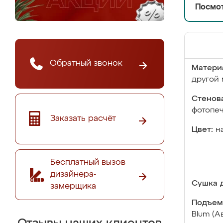
Посмот
Обратный звонок
Матери
другой 
Стенова
фотопе
Заказать расчёт
Цвет:
н
Бесплатный вызов
дизайнера-
Сушка д
замерщика
Подъем
Blum (А