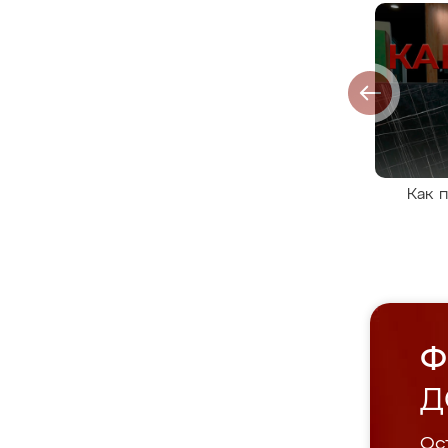
Как 
Ф
Д
Ост