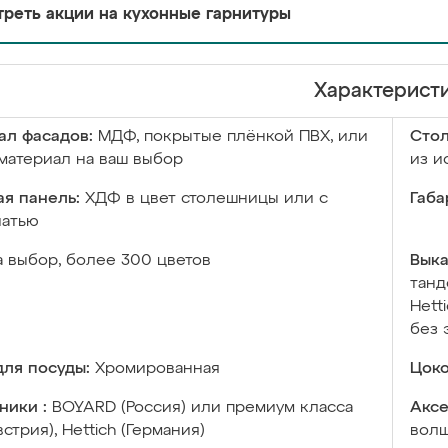
реть акции на кухонные гарнитуры
Характерист
ал фасадов:
МДФ, покрытые плёнкой ПВХ, или
Сто
материал на ваш выбор
из и
я панель:
ХДФ в цвет столешницы или с
Габа
чатью
а выбор, более 300 цветов
Выка
танд
Hett
без 
ля посуды:
Хромированная
Цоко
ники :
BOYARD (Россия) или премиум класса
Аксе
встрия), Hettich (Германия)
волш