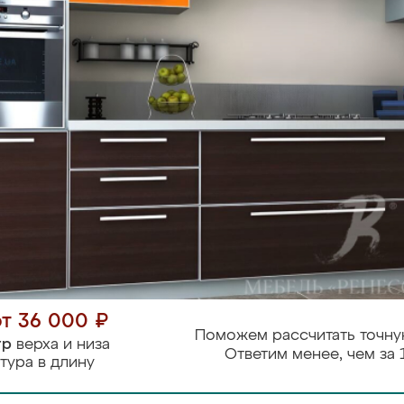
от 36 000 ₽
Поможем рассчитать точну
тр
верха и низа
Ответим менее, чем за 
тура в длину