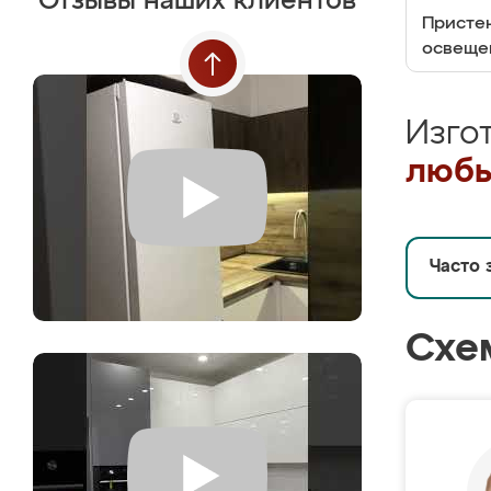
Отзывы наших клиентов
Пристен
освеще
Изго
любы
Часто 
Схе