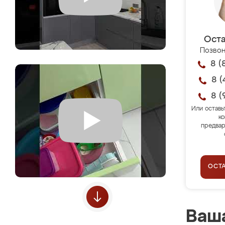
Оста
Позвон
8 (
8 (
8 (
Или оставь
ко
предвар
ОСТ
Ваша