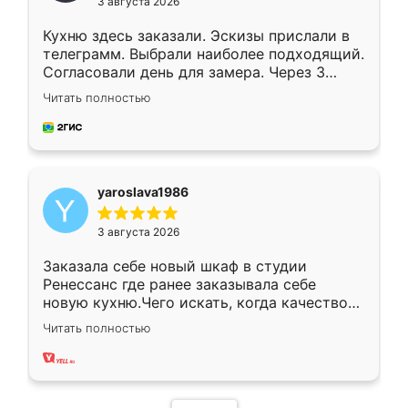
3 августа 2026
Кухню здесь заказали. Эскизы прислали в
телеграмм. Выбрали наиболее подходящий.
Согласовали день для замера. Через 3
недели кухня была уже готова. Остались
Читать полностью
довольны работой. Спасибо Ренессанс
мебель за качественную работу!
yaroslava1986
3 августа 2026
Заказала себе новый шкаф в студии
Ренессанс где ранее заказывала себе
новую кухню.Чего искать, когда качеством
вполне довольна. Служит кухня уже почти
Читать полностью
два года, нареканий нет.