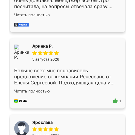
очень довольна. Менеджер всё быстро
посчитала, на вопросы отвечала сразу.
Замерщик приехал в субботу, подошёл к
Читать полностью
делу со всей ответственностью. Собрали
за день, ребята работали аккуратно, даже
пыли почти не было. Качество отличное,
ящики ходят плавно, ничего не скрипит.
Всё подошло как влитое.
Аринка Р.
5 августа 2026
Больше всех мне понравилось
предложение от компании Ренессанс от
Елены Сергеевой. Подходяшщая цена и
короткие сроки изготовления. Приехавший
Читать полностью
для замера сотрудник Владислав
предложил по моему эскизу самый
1
подходящий вариант шкафа. Немного его
видоизменил, получилось даже лучше, чем
я хотела.
Ярослава