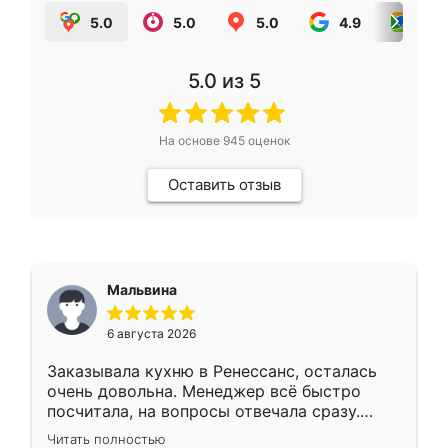
5.0
5.0
5.0
4.9
5.0
5.0
из 5
На основе
945
оценок
Оставить отзыв
Мальвина
6 августа 2026
Заказывала кухню в Ренессанс, осталась
очень довольна. Менеджер всё быстро
посчитала, на вопросы отвечала сразу.
Замерщик приехал в субботу, подошёл к
Читать полностью