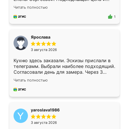
короткие сроки изготовления. Приехавший
Читать полностью
для замера сотрудник Владислав
предложил по моему эскизу самый
1
подходящий вариант шкафа. Немного его
видоизменил, получилось даже лучше, чем
я хотела.
Ярослава
3 августа 2026
Кухню здесь заказали. Эскизы прислали в
телеграмм. Выбрали наиболее подходящий.
Согласовали день для замера. Через 3
недели кухня была уже готова. Остались
Читать полностью
довольны работой. Спасибо Ренессанс
мебель за качественную работу!
yaroslava1986
3 августа 2026