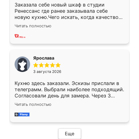
Заказала себе новый шкаф в студии
Ренессанс где ранее заказывала себе
новую кухню.Чего искать, когда качеством
вполне довольна. Служит кухня уже почти
Читать полностью
два года, нареканий нет.
Ярослава
3 августа 2026
Кухню здесь заказали. Эскизы прислали в
телеграмм. Выбрали наиболее подходящий.
Согласовали день для замера. Через 3
недели кухня была уже готова. Остались
Читать полностью
довольны работой. Спасибо Ренессанс
мебель за качественную работу!
Еще