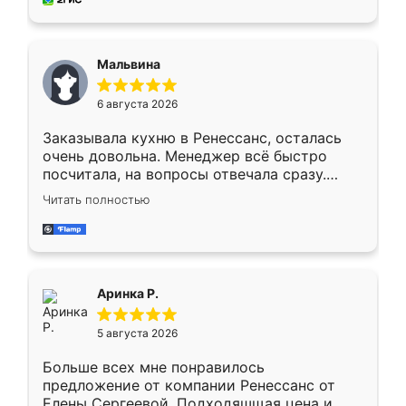
пыли почти не было. Качество отличное,
ящики ходят плавно, ничего не скрипит.
Всё подошло как влитое.
Мальвина
6 августа 2026
Заказывала кухню в Ренессанс, осталась
очень довольна. Менеджер всё быстро
посчитала, на вопросы отвечала сразу.
Замерщик приехал в субботу, подошёл к
Читать полностью
делу со всей ответственностью. Собрали
за день, ребята работали аккуратно, даже
пыли почти не было. Качество отличное,
ящики ходят плавно, ничего не скрипит.
Всё подошло как влитое.
Аринка Р.
5 августа 2026
Больше всех мне понравилось
предложение от компании Ренессанс от
Елены Сергеевой. Подходяшщая цена и