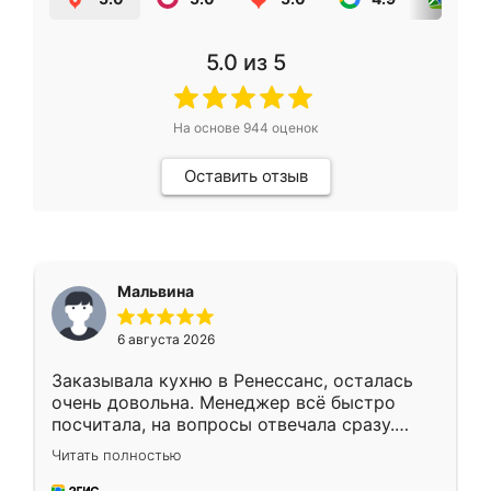
5.0
из 5
На основе
944
оценок
Оставить отзыв
Мальвина
6 августа 2026
Заказывала кухню в Ренессанс, осталась
очень довольна. Менеджер всё быстро
посчитала, на вопросы отвечала сразу.
Замерщик приехал в субботу, подошёл к
Читать полностью
делу со всей ответственностью. Собрали
за день, ребята работали аккуратно, даже