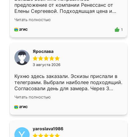
предложение от компании Ренессанс от
Елены Сергеевой. Подходяшщая цена и
короткие сроки изготовления. Приехавший
Читать полностью
для замера сотрудник Владислав
предложил по моему эскизу самый
1
подходящий вариант шкафа. Немного его
видоизменил, получилось даже лучше, чем
я хотела.
Ярослава
3 августа 2026
Кухню здесь заказали. Эскизы прислали в
телеграмм. Выбрали наиболее подходящий.
Согласовали день для замера. Через 3
недели кухня была уже готова. Остались
Читать полностью
довольны работой. Спасибо Ренессанс
мебель за качественную работу!
yaroslava1986