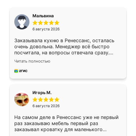
Мальвина
6 августа 2026
Заказывала кухню в Ренессанс, осталась
очень довольна. Менеджер всё быстро
посчитала, на вопросы отвечала сразу.
Замерщик приехал в субботу, подошёл к
Читать полностью
делу со всей ответственностью. Собрали
за день, ребята работали аккуратно, даже
пыли почти не было. Качество отличное,
ящики ходят плавно, ничего не скрипит.
Всё подошло как влитое.
Игорь М.
6 августа 2026
На самом деле в Ренессанс уже не первый
раз заказываю мебель первый раз
заказывал кроватку для маленького
ребёнка при его рождении ,во второй раз