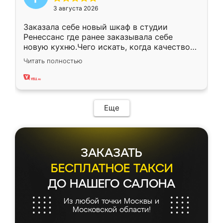
3 августа 2026
Заказала себе новый шкаф в студии
Ренессанс где ранее заказывала себе
новую кухню.Чего искать, когда качеством
вполне довольна. Служит кухня уже почти
Читать полностью
два года, нареканий нет.
Еще
ЗАКАЗАТЬ
БЕСПЛАТНОЕ ТАКСИ
ДО НАШЕГО САЛОНА
Из любой точки Москвы и
Московской области!