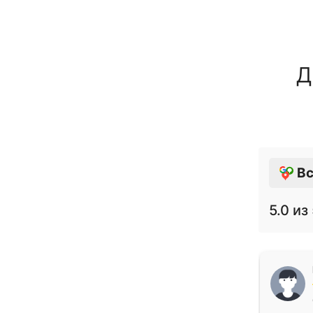
Д
Вс
5.0
из 