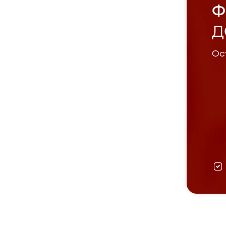
Ф
Д
Ост