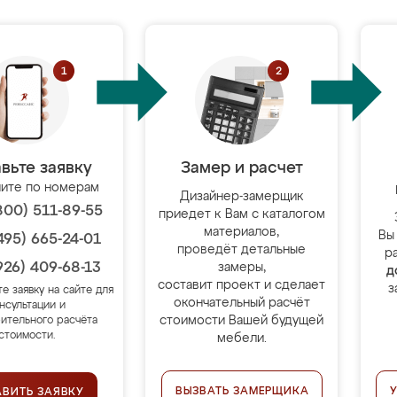
вьте заявку
Замер и расчет
ите по номерам
Дизайнер-замерщик
800) 511-89-55
приедет к Вам с каталогом
материалов,
Вы
495) 665-24-01
проведёт детальные
р
926) 409-68-13
замеры,
д
составит проект и сделает
з
те заявку на сайте для
окончательный расчёт
нсультации и
стоимости Вашей будущей
ительного расчёта
стоимости.
мебели.
ВЫЗВАТЬ ЗАМЕРЩИКА
АВИТЬ ЗАЯВКУ