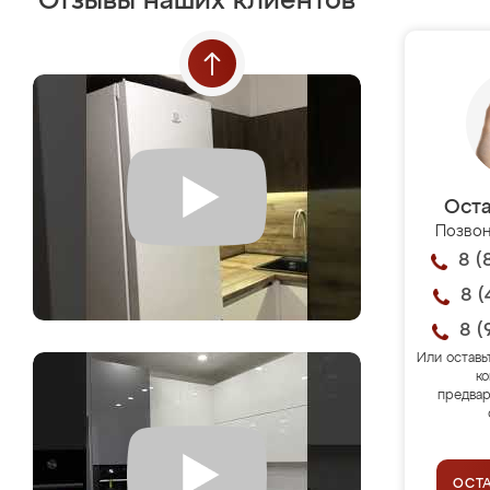
Отзывы наших клиентов
Оста
Позвон
8 (
8 (
8 (
Или оставь
ко
предвар
ОСТ