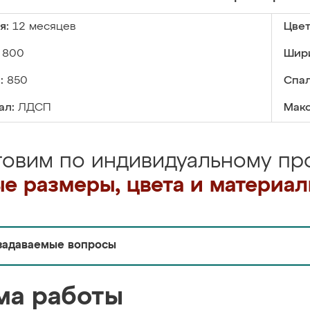
я:
12 месяцев
Цвет
800
Шир
:
850
Спал
ал:
ЛДСП
Макс
товим по индивидуальному про
е размеры, цвета и материа
задаваемые вопросы
ма работы